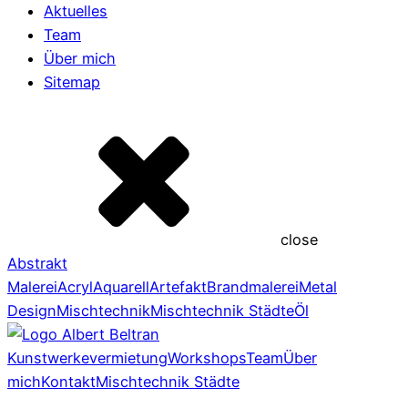
Aktuelles
Team
Über mich
Sitemap
close
Abstrakt
Malerei
Acryl
Aquarell
Artefakt
Brandmalerei
Metal
Design
Mischtechnik
Mischtechnik Städte
Öl
Kunstwerkevermietung
Workshops
Team
Über
mich
Kontakt
Mischtechnik Städte