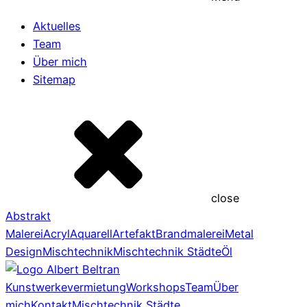
Aktuelles
Team
Über mich
Sitemap
close
Abstrakt
Malerei
Acryl
Aquarell
Artefakt
Brandmalerei
Metal
Design
Mischtechnik
Mischtechnik Städte
Öl
Kunstwerkevermietung
Workshops
Team
Über
mich
Kontakt
Mischtechnik Städte