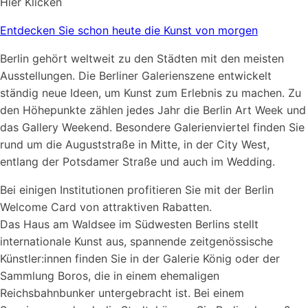
Hier Klicken
Entdecken Sie schon heute die Kunst von morgen
Berlin gehört weltweit zu den Städten mit den meisten
 sehr schöne Acryl Bilder von
Timothy Mulligan
Ausstellungen. Die Berliner Galerienszene entwickelt
ständig neue Ideen, um Kunst zum Erlebnis zu machen. Zu
le
Arsper
den Höhepunkte zählen jedes Jahr die Berlin Art Week und
das Gallery Weekend. Besondere Galerienviertel finden Sie
rund um die Auguststraße in Mitte, in der City West,
entlang der Potsdamer Straße und auch im Wedding.
Bei einigen Institutionen profitieren Sie mit der Berlin
Welcome Card von attraktiven Rabatten.
Das Haus am Waldsee im Südwesten Berlins stellt
internationale Kunst aus, spannende zeitgenössische
Wenn Sie bei uns ein Gemälde bestellen, e
Künstler:innen finden Sie in der Galerie König oder der
einzigartiges und muhevoll Kunstwerk, wa
Sammlung Boros, die in einem ehemaligen
Erwartungen voll und ganz übertrifft.
Reichsbahnbunker untergebracht ist. Bei einem