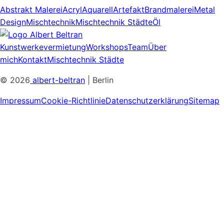
Abstrakt Malerei
Acryl
Aquarell
Artefakt
Brandmalerei
Metal
Design
Mischtechnik
Mischtechnik Städte
Öl
Kunstwerkevermietung
Workshops
Team
Über
mich
Kontakt
Mischtechnik Städte
© 2026
albert-beltran
| Berlin
Impressum
Cookie-Richtlinie
Datenschutzerklärung
Sitemap