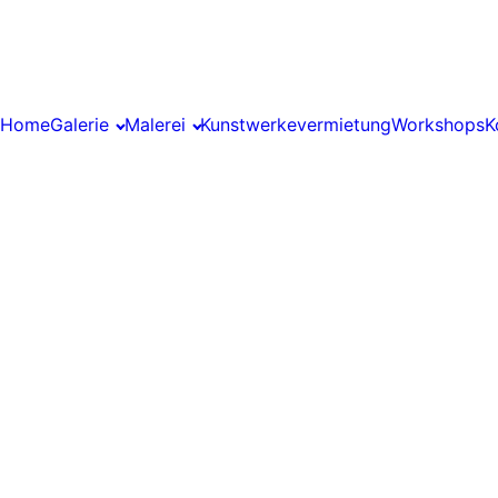
Home
Galerie
Malerei
Kunstwerkevermietung
Workshops
K